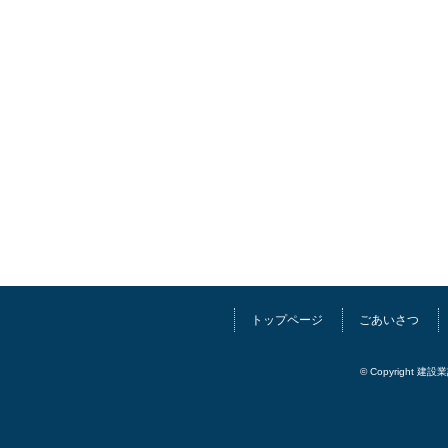
トップページ
ごあいさつ
© Copyright 建設