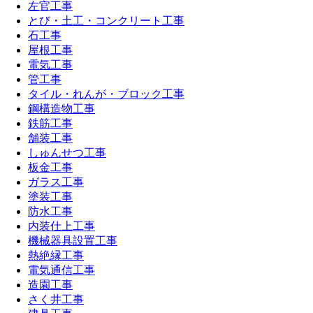
左官工事
とび・土工・コンクリート工事
石工事
屋根工事
電気工事
管工事
タイル・れんが・ブロック工事
鋼構造物工事
鉄筋工事
舗装工事
しゅんせつ工事
板金工事
ガラス工事
塗装工事
防水工事
内装仕上工事
機械器具設置工事
熱絶縁工事
電気通信工事
造園工事
さく井工事